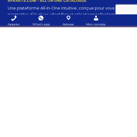
AFKARTS.COM - ALL-IN-ONE CATALOGUE
Une plateforme All-In-One intuitive, conçue pour vous
permettre d’évaluer, identifier et sélectionner facilement vos
besoins en communication, marketing digital et
Appeler
What’s app
Adresse
Mon compte
événementiel.
👉 Cliquez ici et regroupez tout en une suele demande, en
un simple clic !
MON COMPTE
Mon Profil
Mes listes
Mes demandes
Créer mon compte
A PROPOS
Afkarts.com
Job
Légal
NOUS SUIVRE