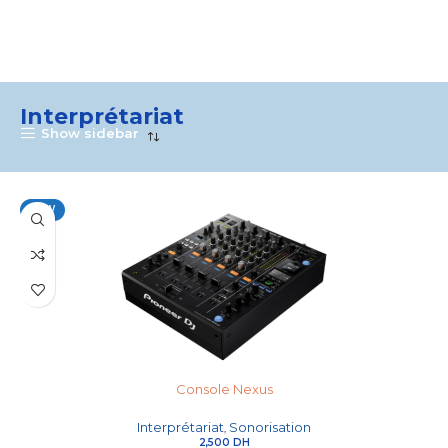
Interprétariat
Show sidebar
NEW
Console Nexus
Interprétariat
Sonorisation
,
2,500
DH