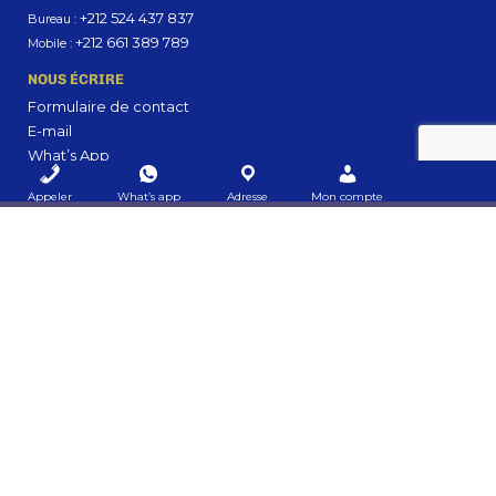
+212 524 437 837
Bureau :
+212 661 389 789
Mobile :
NOUS ÉCRIRE
Formulaire de contact
E-mail
What’s App
OFFICE
Appeler
What’s app
Adresse
Mon compte
N°14, 1er étage, Immeuble les 8 Palmiers
50, Avenue Ibn Aîcha, Guéliz, 40000, Marrakech, Maroc
AFKARTS.COM - ALL-IN-ONE CATALOGUE
Une plateforme All-In-One intuitive, conçue pour vous
permettre d’évaluer, identifier et sélectionner facilement vos
besoins en communication, marketing digital et
événementiel.
👉 Cliquez ici et regroupez tout en une suele demande, en
un simple clic !
MON COMPTE