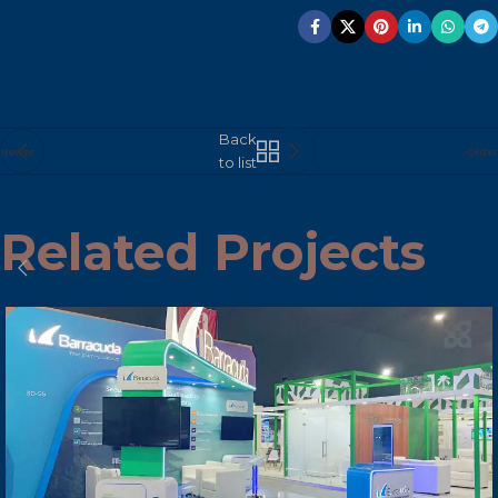
Back
Newer
Older
to list
Related Projects