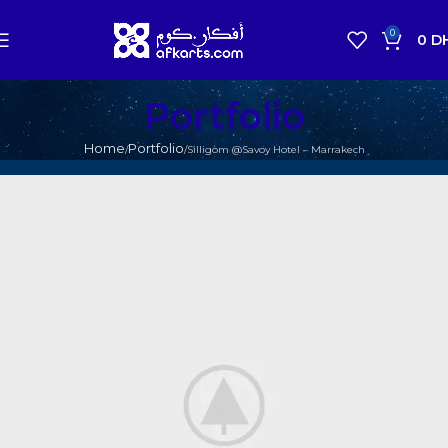
0
0
D
Portfolio
Home
Portfolio
Silligom @Savoy Hotel – Marrakech