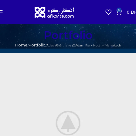
0
0
D
Portfolio
Home
Portfolio
Atlas Vétérinaire @Adam Park Hotel – Marrakech