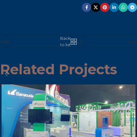
Back
Newer
Older
to list
Related Projects