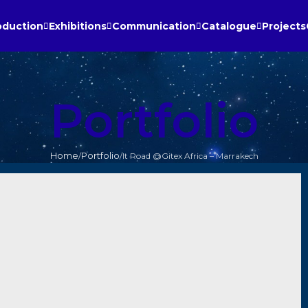
oduction
Exhibitions
Communication
Catalogue
Projects
Portfolio
Home
Portfolio
It Road @Gitex Africa – Marrakech