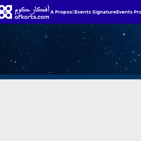
A Propos
Events Signature
Events Pr